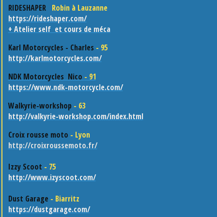
RIDESHAPER
Robin à Lauzanne
https://rideshaper.com/
+ Atelier self et cours de méca
Karl Motorcycles - Charles
- 95
http://karlmotorcycles.com/
NDK Motorcycles Nico
- 91
https://www.ndk-motorcycle.com/
Walkyrie-workshop
- 63
http://valkyrie-workshop.com/index.html
Croix rousse moto
- Lyon
http://croixroussemoto.fr/
Izzy Scoot
- 75
http://www.izyscoot.com/
Dust Garage
- Biarritz
https://dustgarage.com/