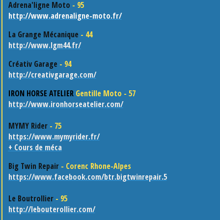
Adrena'ligne Moto
- 95
http://www.adrenaligne-moto.fr/
La Grange Mécanique
- 44
http://www.lgm44.fr/
Créativ Garage
- 94
http://creativgarage.com/
IRON HORSE ATELIER
Gentille Moto - 57
http://www.ironhorseatelier.com/
MYMY Rider
- 75
https://www.mymyrider.fr/
+ Cours de méca
Big Twin Repair
- Corenc Rhone-Alpes
https://www.facebook.com/btr.bigtwinrepair.5
Le Boutrollier
- 95
http://lebouterollier.com/