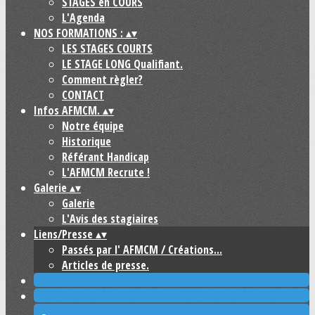
STAGES en COURS
L'Agenda
NOS FORMATIONS :
▴
▾
LES STAGES COURTS
LE STAGE LONG Qualifiant.
Comment règler?
CONTACT
Infos AFMCM.
▴
▾
Notre équipe
Historique
Référant Handicap
L'AFMCM Recrute !
Galerie
▴
▾
Galerie
L'Avis des stagiaires
Liens/Presse
▴
▾
Passés par l' AFMCM / Créations...
Articles de presse.