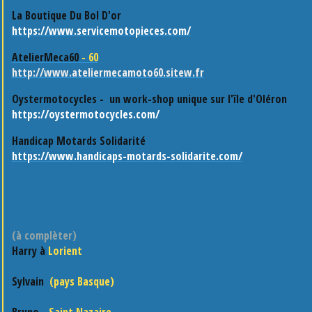
La Boutique Du Bol D'or
https://www.servicemotopieces.com/
AtelierMeca60
- 60
http://www.ateliermecamoto60.sitew.fr
Oystermotocycles - un work-shop unique sur l'île d'Oléron
https://oystermotocycles.com/
Handicap Motards Solidarité
https://www.handicaps-motards-solidarite.com/
(à complèter)
Harry à
Lorient
Sylvain
(pays Basque)
Bruno
- Saint Nazaire