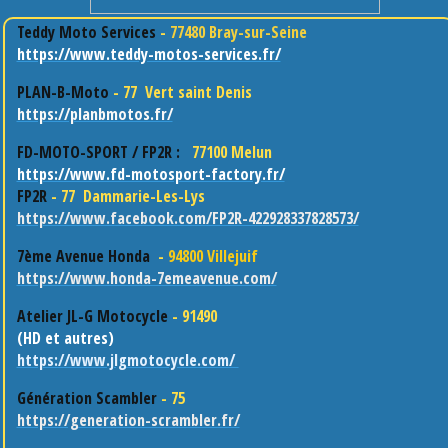
Teddy Moto Services
-
77480 Bray-sur-Seine
https://www.teddy-motos-services.fr/
PLAN-B-Moto
- 77 Vert saint Denis
https://planbmotos.fr/
FD-MOTO-SPORT / FP2R :
77100 Melun
https://www.fd-motosport-factory.fr/
FP2R
- 77 Dammarie-Les-Lys
https://www.facebook.com/FP2R-422928337828573/
7ème Avenue Honda
-
94800 Villejuif
https://www.honda-7emeavenue.com/
Atelier JL-G Motocycle
- 91490
(HD et autres)
https://www.jlgmotocycle.com/
Génération Scambler
- 75
https://generation-scrambler.fr/