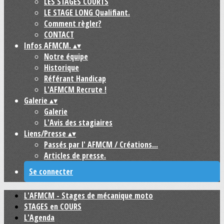
LES STAGES COURTS
LE STAGE LONG Qualifiant.
Comment règler?
CONTACT
Infos AFMCM.
▴
▾
Notre équipe
Historique
Référant Handicap
L'AFMCM Recrute !
Galerie
▴
▾
Galerie
L'Avis des stagiaires
Liens/Presse
▴
▾
Passés par l' AFMCM / Créations...
Articles de presse.
Se connecter
L'AFMCM - Stages de mécanique moto
STAGES en COURS
L'Agenda