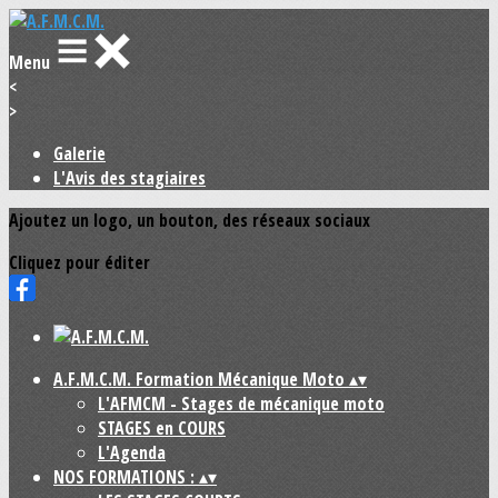
Menu
<
>
Galerie
L'Avis des stagiaires
Ajoutez un logo, un bouton, des réseaux sociaux
Cliquez pour éditer
A.F.M.C.M. Formation Mécanique Moto
▴
▾
L'AFMCM - Stages de mécanique moto
STAGES en COURS
L'Agenda
NOS FORMATIONS :
▴
▾