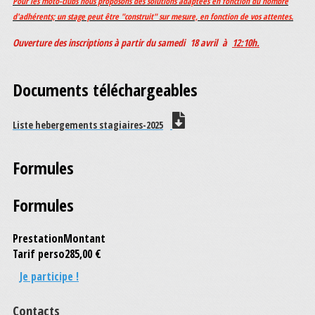
Pour les
moto-clubs
nous proposons des solutions adaptées en fonction du nombre
d'adhérents; un stage peut être "construit" sur mesure, en fonction de vos attentes.
Ouverture des inscriptions à partir du samedi 18 avril à
12:10h.
Documents téléchargeables
Liste hebergements stagiaires-2025
Formules
Formules
Prestation
Montant
Tarif perso
285,00 €
Je participe !
Contacts