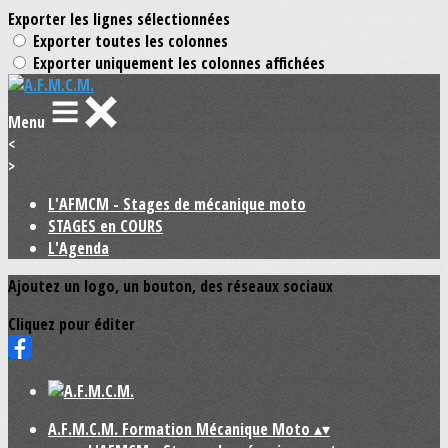
Exporter les lignes sélectionnées
Exporter toutes les colonnes
Exporter uniquement les colonnes affichées
Menu
<
>
L'AFMCM - Stages de mécanique moto
STAGES en COURS
L'Agenda
Ajoutez un logo, un bouton, des réseaux sociaux
Cliquez pour éditer
A.F.M.C.M. Formation Mécanique Moto
▴
▾