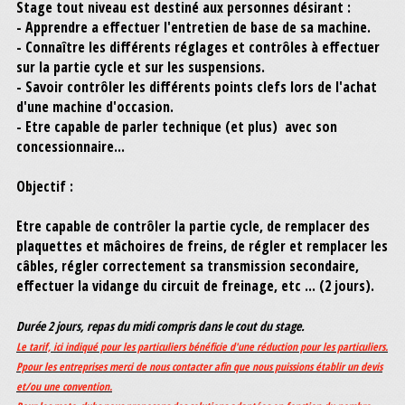
Stage tout niveau
est destiné aux personnes désirant :
- Apprendre a effectuer l'entretien de base de sa machine.
- Connaître les différents réglages et contrôles à effectuer
sur la partie cycle et sur les suspensions.
- Savoir contrôler les différents points clefs lors de l'achat
d'une machine d'occasion.
- Etre capable de parler technique (et plus) avec son
concessionnaire...
Objectif :
Etre capable de contrôler la partie cycle, de remplacer des
plaquettes et mâchoires de freins, de régler et remplacer les
câbles, régler correctement sa transmission secondaire,
effectuer la vidange du circuit de freinage, etc ... (2 jours).
Durée
2
jours, repas du midi compris dans le cout du stage.
Le tarif, ici indiqué pour les particuliers bénéficie d'une réduction pour les particuliers.
Ppour les
entreprises
merci de nous contacter afin que nous puissions établir un devis
et/ou une convention.