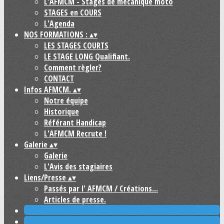
L'AFMCM - Stages de mécanique moto
STAGES en COURS
L'Agenda
NOS FORMATIONS :
▴
▾
LES STAGES COURTS
LE STAGE LONG Qualifiant.
Comment règler?
CONTACT
Infos AFMCM.
▴
▾
Notre équipe
Historique
Référant Handicap
L'AFMCM Recrute !
Galerie
▴
▾
Galerie
L'Avis des stagiaires
Liens/Presse
▴
▾
Passés par l' AFMCM / Créations...
Articles de presse.